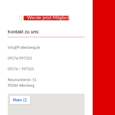
Werde jetzt Mitglied
Kontakt zu uns:
info@ff-allersberg.de
09176/997323
09176 / 997325
Neumarkterstr. 51
90584 Allersberg