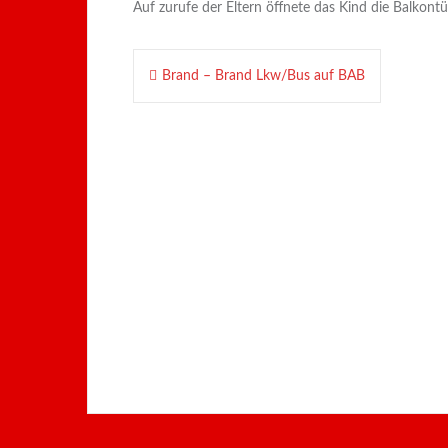
Auf zurufe der Eltern öffnete das Kind die Balkont
Beitragsnavigation
Brand – Brand Lkw/Bus auf BAB