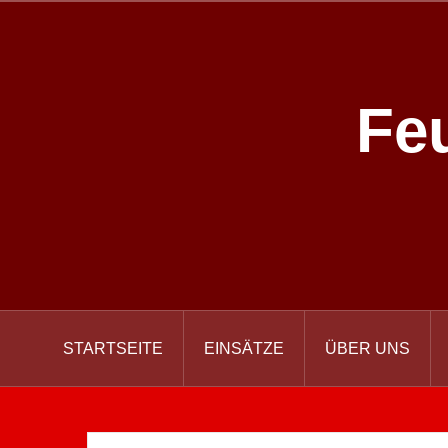
Zum
Inhalt
springen
Fe
STARTSEITE
EINSÄTZE
ÜBER UNS