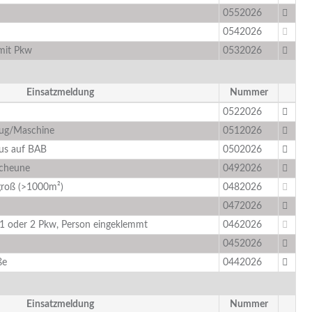
0552026
0542026
 mit Pkw
0532026
Einsatzmeldung
Nummer
0522026
eug/Maschine
0512026
us auf BAB
0502026
Scheune
0492026
groß (>1000m²)
0482026
0472026
 1 oder 2 Pkw, Person eingeklemmt
0462026
0452026
ße
0442026
Einsatzmeldung
Nummer