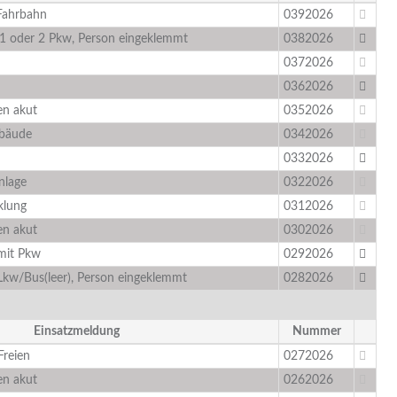
Fahrbahn
0392026
 1 oder 2 Pkw, Person eingeklemmt
0382026
0372026
0362026
n akut
0352026
ebäude
0342026
0332026
nlage
0322026
klung
0312026
n akut
0302026
 mit Pkw
0292026
Lkw/Bus(leer), Person eingeklemmt
0282026
Einsatzmeldung
Nummer
Freien
0272026
n akut
0262026