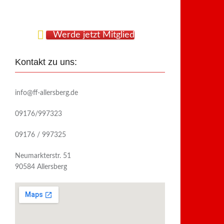
Werde jetzt Mitglied
Kontakt zu uns:
info@ff-allersberg.de
09176/997323
09176 / 997325
Neumarkterstr. 51
90584 Allersberg