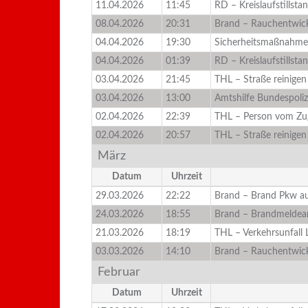
11.04.2026
11:45
RD – Kreislaufstillst
08.04.2026
20:31
Brand – Rauchentwic
04.04.2026
19:30
Sicherheitsmaßnahme
04.04.2026
01:39
RD – Kreislaufstillst
03.04.2026
21:45
THL – Straße reinigen
03.04.2026
13:00
Amtshilfe Bundespoliz
02.04.2026
22:39
THL – Person vom Zug
02.04.2026
20:57
THL – Straße reinigen
März
Datum
Uhrzeit
29.03.2026
22:22
Brand – Brand Pkw a
24.03.2026
18:55
Brand – Brandmeldea
21.03.2026
18:19
THL – Verkehrsunfall 
03.03.2026
14:10
Brand – Rauchentwic
Februar
Datum
Uhrzeit