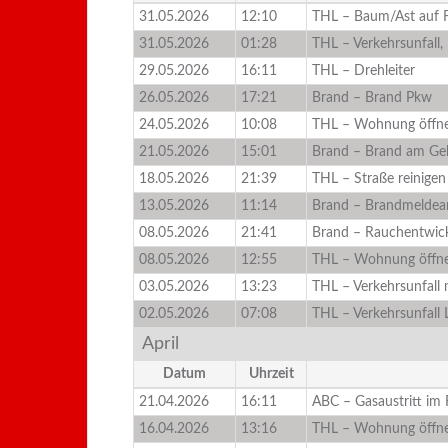
31.05.2026
12:10
THL – Baum/Ast auf 
31.05.2026
01:28
THL – Verkehrsunfall,
29.05.2026
16:11
THL – Drehleiter
26.05.2026
17:21
Brand – Brand Pkw
24.05.2026
10:08
THL – Wohnung öffne
21.05.2026
15:01
Brand – Brand am G
18.05.2026
21:39
THL – Straße reinigen
13.05.2026
11:14
Brand – Brandmeldea
08.05.2026
21:41
Brand – Rauchentwic
08.05.2026
12:55
THL – Wohnung öffne
03.05.2026
13:23
THL – Verkehrsunfall
02.05.2026
07:08
THL – Verkehrsunfall 
April
Datum
Uhrzeit
21.04.2026
16:11
ABC – Gasaustritt im 
16.04.2026
13:16
THL – Wohnung öffne