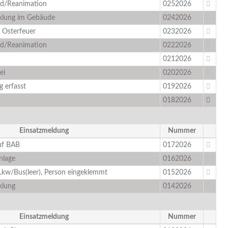
and/Reanimation
0252026
klung im Gebäude
0242026
 Osterfeuer
0232026
and/Reanimation
0222026
0212026
ei
0202026
 erfasst
0192026
0182026
Einsatzmeldung
Nummer
uf BAB
0172026
nlage
0162026
Lkw/Bus(leer), Person eingeklemmt
0152026
klung
0142026
Einsatzmeldung
Nummer