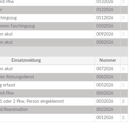
 mit Pkw
0132026
er
0122026
chingszug
0112026
hmen Faschingszug
0102026
n akut
0092026
n akut
0082026
Einsatzmeldung
Nummer
n akut
0072026
den Rettungsdienst
0062026
 erfasst
0052026
 mit Pkw
0042026
 1 oder 2 Pkw, Person eingeklemmt
0032026
and/Reanimation
0022026
0012026