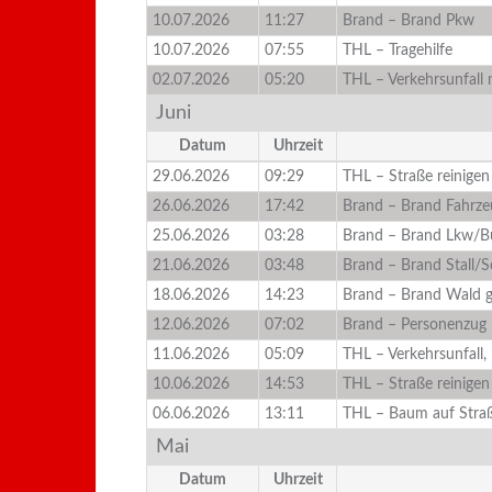
10.07.2026
11:27
Brand – Brand Pkw
10.07.2026
07:55
THL – Tragehilfe
02.07.2026
05:20
THL – Verkehrsunfall
Juni
Datum
Uhrzeit
29.06.2026
09:29
THL – Straße reinigen
26.06.2026
17:42
Brand – Brand Fahrz
25.06.2026
03:28
Brand – Brand Lkw/B
21.06.2026
03:48
Brand – Brand Stall/
18.06.2026
14:23
Brand – Brand Wald 
12.06.2026
07:02
Brand – Personenzug
11.06.2026
05:09
THL – Verkehrsunfall,
10.06.2026
14:53
THL – Straße reinigen
06.06.2026
13:11
THL – Baum auf Stra
Mai
Datum
Uhrzeit