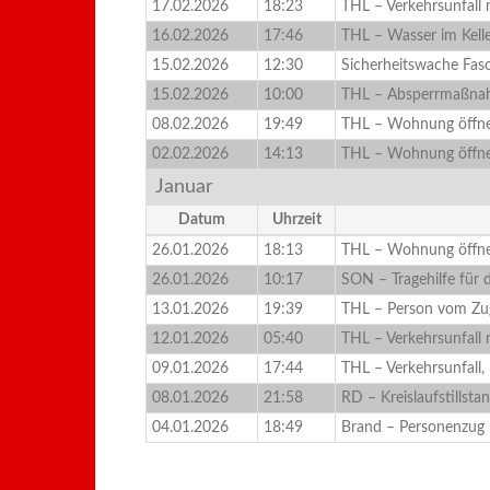
17.02.2026
18:23
THL – Verkehrsunfall
16.02.2026
17:46
THL – Wasser im Kell
15.02.2026
12:30
Sicherheitswache Fas
15.02.2026
10:00
THL – Absperrmaßna
08.02.2026
19:49
THL – Wohnung öffne
02.02.2026
14:13
THL – Wohnung öffne
Januar
Datum
Uhrzeit
26.01.2026
18:13
THL – Wohnung öffne
26.01.2026
10:17
SON – Tragehilfe für 
13.01.2026
19:39
THL – Person vom Zug
12.01.2026
05:40
THL – Verkehrsunfall
09.01.2026
17:44
THL – Verkehrsunfall,
08.01.2026
21:58
RD – Kreislaufstillst
04.01.2026
18:49
Brand – Personenzug