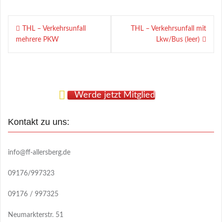
Beitragsnavigation
THL – Verkehrsunfall
THL – Verkehrsunfall mit
mehrere PKW
Lkw/Bus (leer)
Werde jetzt Mitglied
Kontakt zu uns:
info@ff-allersberg.de
09176/997323
09176 / 997325
Neumarkterstr. 51