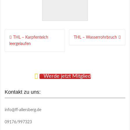
Beitragsnavigation
THL – Karpfenteich
THL – Wasserrohrbruch
leergelaufen
Werde jetzt Mitglied
Kontakt zu uns:
info@ff-allersberg.de
09176/997323