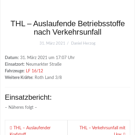
THL – Auslaufende Betriebsstoffe
nach Verkehrsunfall
31. März 2021
Daniel Herzog
Datum:
31. März 2021 um 17:07 Uhr
Einsatzort:
Neumarkter Straße
Fahrzeuge:
LF 16/12
Weitere Kräfte:
Roth Land 3/8
Einsatzbericht:
– Näheres folgt –
Beitragsnavigation
THL – Auslaufender
THL – Verkehrsunfall mit
Krafstoff
Lkw