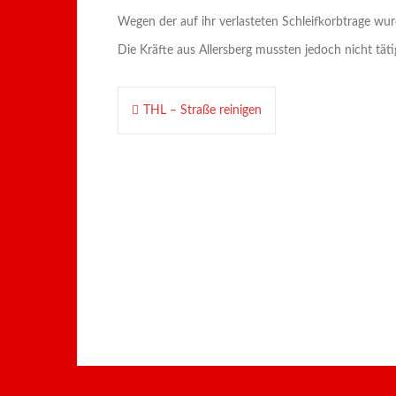
Wegen der auf ihr verlasteten Schleifkorbtrage wur
Die Kräfte aus Allersberg mussten jedoch nicht tät
Beitragsnavigation
THL – Straße reinigen