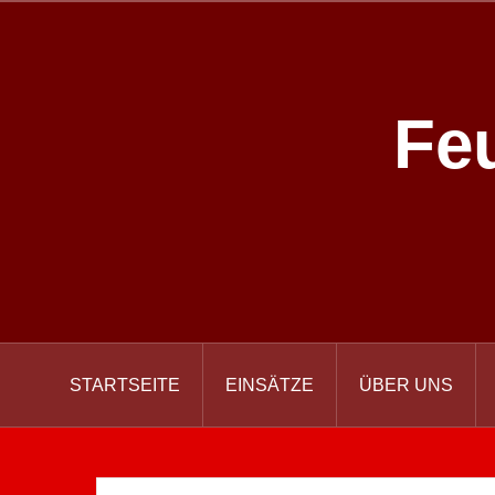
Zum
Inhalt
springen
Fe
STARTSEITE
EINSÄTZE
ÜBER UNS