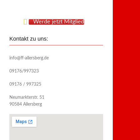
Werde jetzt Mitglied
Kontakt zu uns:
info@ff-allersberg.de
09176/997323
09176 / 997325
Neumarkterstr. 51
90584 Allersberg