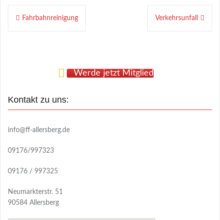
Beitragsnavigation
Fahrbahnreinigung
Verkehrsunfall
Werde jetzt Mitglied
Kontakt zu uns:
info@ff-allersberg.de
09176/997323
09176 / 997325
Neumarkterstr. 51
90584 Allersberg