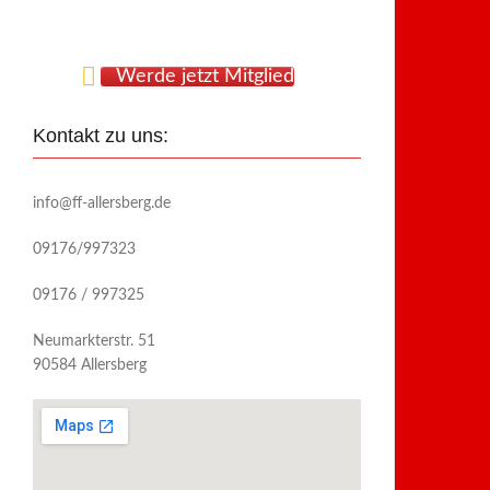
Werde jetzt Mitglied
Kontakt zu uns:
info@ff-allersberg.de
09176/997323
09176 / 997325
Neumarkterstr. 51
90584 Allersberg