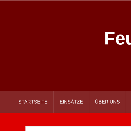
Zum
Inhalt
springen
Fe
STARTSEITE
EINSÄTZE
ÜBER UNS