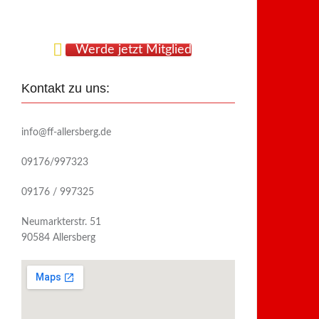
Werde jetzt Mitglied
Kontakt zu uns:
info@ff-allersberg.de
09176/997323
09176 / 997325
Neumarkterstr. 51
90584 Allersberg