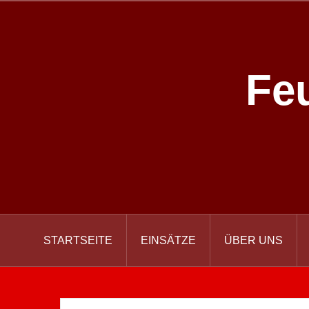
Zum
Inhalt
springen
Fe
STARTSEITE
EINSÄTZE
ÜBER UNS