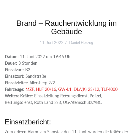
Brand – Rauchentwicklung im
Gebäude
11. Juni 2022
Daniel Herzog
Datum:
11. Juni 2022 um 19:46 Uhr
Dauer:
3 Stunden
Einsatzart:
B3
Einsatzort:
Sandstraße
Einsatzleiter:
Allersberg 2/2
Fahrzeuge:
MZF
,
HLF 20/16
,
GW-L1
,
DLA(K) 23/12
,
TLF4000
Weitere Kräfte:
Einsatzleitung Rettungsdienst, Polizei,
Rettungsdienst, Roth Land 2/3, UG-Atemschutz/ABC
Einsatzbericht:
Zum dritten Alarm, am Samstag den 11. Juni, wurden die Kräfte der