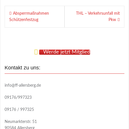
Beitragsnavigation
Absperrmaßnahmen
THL – Verkehrsunfall mit
Schützenfestzug
Pkw
Werde jetzt Mitglied
Kontakt zu uns:
info@ff-allersberg.de
09176/997323
09176 / 997325
Neumarkterstr. 51
90584 Allersberg