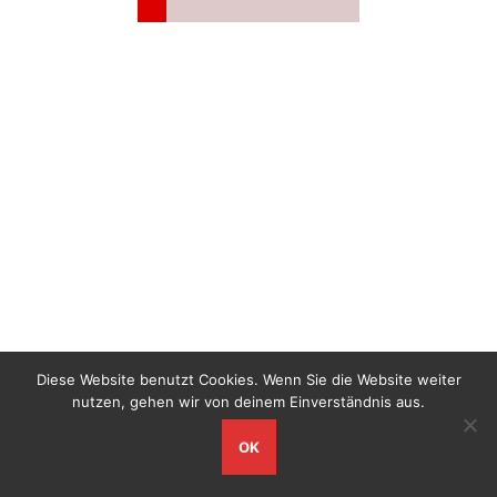
Schlagwort:
Brand LKW
Brand Lkw außerhalb von
Ortschaften
Am Donnerstagmittag wurden wir zu einem vermeintlichen Lkw-
Brand auf der A9 gerufen. Bereits während der Anfahrt erhielten
wir die Informationen, dass die heiß gelaufene Bremse bereits
gelöscht wurde und somit kein Eingreifen der Feuerwehr nötig
Continue reading
Diese Website benutzt Cookies. Wenn Sie die Website weiter
nutzen, gehen wir von deinem Einverständnis aus.
OK