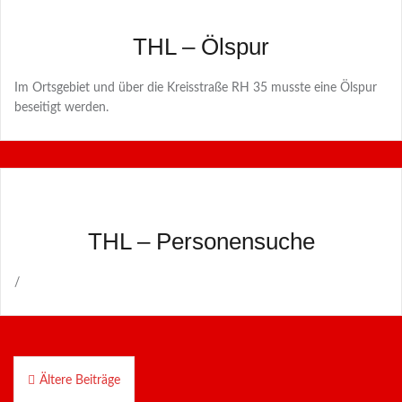
THL – Ölspur
Im Ortsgebiet und über die Kreisstraße RH 35 musste eine Ölspur
beseitigt werden.
THL – Personensuche
/
Beitragsnavigation
Ältere Beiträge